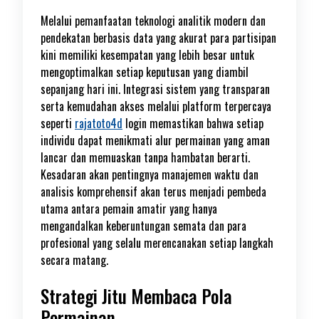
Melalui pemanfaatan teknologi analitik modern dan
pendekatan berbasis data yang akurat para partisipan
kini memiliki kesempatan yang lebih besar untuk
mengoptimalkan setiap keputusan yang diambil
sepanjang hari ini. Integrasi sistem yang transparan
serta kemudahan akses melalui platform terpercaya
seperti
rajatoto4d
login memastikan bahwa setiap
individu dapat menikmati alur permainan yang aman
lancar dan memuaskan tanpa hambatan berarti.
Kesadaran akan pentingnya manajemen waktu dan
analisis komprehensif akan terus menjadi pembeda
utama antara pemain amatir yang hanya
mengandalkan keberuntungan semata dan para
profesional yang selalu merencanakan setiap langkah
secara matang.
Strategi Jitu Membaca Pola
Permainan