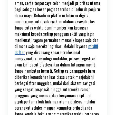
aman, serta terpercaya telah menjadi prioritas utama
bagi sebagian besar pegiat taruhan di seluruh penjuru
dunia maya. Kehadiran platform hiburan digital
modern menuntut adanya kemudahan aksesibilitas
tanpa batas waktu demi memberikan kepuasan
maksimal kepada setiap pengguna aktif yang ingin
menikmati ragam permainan menarik kapan saja dan
di mana saja mereka inginkan. Melalui layanan
mix88
daftar
yang dirancang secara profesional
menggunakan teknologi mutakhir, proses registrasi
akun kini dapat diselesaikan dalam hitungan menit
tanpa hambatan berarti. Setiap calon anggota baru
diberikan kemudahan luar biasa untuk menjelajahi
berbagai fitur unggulan, mulai dari sistem navigasi
yang sangat responsif hingga antarmuka ramah
pengguna yang memastikan kenyamanan optimal
sejak pertama kali halaman utama diakses melalui
perangkat seluler maupun komputer pribadi anda
tanpa kendala teknis yang merugikan waktu berharga