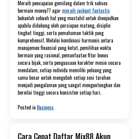
Meraih pencapaian gemilang dalam trik sukses
bermain money77 agar
meraih jackpot fantastis
bukanlah sebuah hal yang mustahil untuk diwujudkan
apabila didukung oleh persiapan matang, disiplin
tingkat tinggi, serta pemahaman taktik yang
komprehensif. Melalui kombinasi harmonis antara
manajemen finansial yang ketat, pemilihan waktu
bermain yang rasional, pemanfaatan fitur bonus
secara bijak, serta penguasaan karakter mesin secara
mendalam, setiap individu memiliki peluang yang
sama besar untuk mengubah setiap sesi taruhan
menjadi pengalaman yang sangat menguntungkan dan
bernilai tinggi secara konsisten setiap hari.
Posted in
Business
Cara Cepat Daftar Mix88 Akun