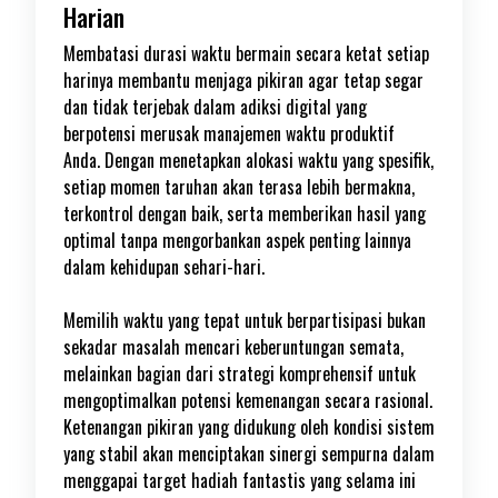
Harian
Membatasi durasi waktu bermain secara ketat setiap
harinya membantu menjaga pikiran agar tetap segar
dan tidak terjebak dalam adiksi digital yang
berpotensi merusak manajemen waktu produktif
Anda. Dengan menetapkan alokasi waktu yang spesifik,
setiap momen taruhan akan terasa lebih bermakna,
terkontrol dengan baik, serta memberikan hasil yang
optimal tanpa mengorbankan aspek penting lainnya
dalam kehidupan sehari-hari.
Memilih waktu yang tepat untuk berpartisipasi bukan
sekadar masalah mencari keberuntungan semata,
melainkan bagian dari strategi komprehensif untuk
mengoptimalkan potensi kemenangan secara rasional.
Ketenangan pikiran yang didukung oleh kondisi sistem
yang stabil akan menciptakan sinergi sempurna dalam
menggapai target hadiah fantastis yang selama ini