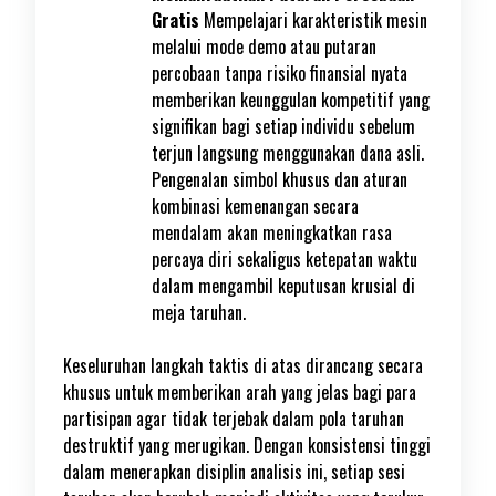
Gratis
Mempelajari karakteristik mesin
melalui mode demo atau putaran
percobaan tanpa risiko finansial nyata
memberikan keunggulan kompetitif yang
signifikan bagi setiap individu sebelum
terjun langsung menggunakan dana asli.
Pengenalan simbol khusus dan aturan
kombinasi kemenangan secara
mendalam akan meningkatkan rasa
percaya diri sekaligus ketepatan waktu
dalam mengambil keputusan krusial di
meja taruhan.
Keseluruhan langkah taktis di atas dirancang secara
khusus untuk memberikan arah yang jelas bagi para
partisipan agar tidak terjebak dalam pola taruhan
destruktif yang merugikan. Dengan konsistensi tinggi
dalam menerapkan disiplin analisis ini, setiap sesi