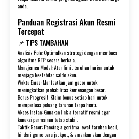
anda.
Panduan Registrasi Akun Resmi
Tercepat
📌 TIPS TAMBAHAN
Analisis Pola: Optimalkan strategi dengan membaca
algoritma RTP secara berkala.
Manajemen Modal: Atur limit taruhan harian untuk
menjaga kestabilan saldo akun.
Waktu Emas: Manfaatkan jam gacor untuk
meningkatkan probabilitas kemenangan besar.
Bonus Progresif: Klaim bonus setiap hari untuk
memperluas peluang taruhan tanpa henti.
Akses Instan: Gunakan link alternatif resmi agar
koneksi permainan tetap stabil.
Taktik Gacor: Pancing algoritma lewat taruhan kecil,
hindari game baru jackpot, & amankan akun dengan