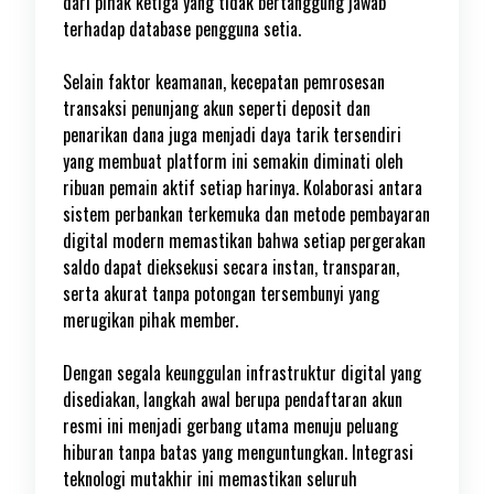
dari pihak ketiga yang tidak bertanggung jawab
terhadap database pengguna setia.
Selain faktor keamanan, kecepatan pemrosesan
transaksi penunjang akun seperti deposit dan
penarikan dana juga menjadi daya tarik tersendiri
yang membuat platform ini semakin diminati oleh
ribuan pemain aktif setiap harinya. Kolaborasi antara
sistem perbankan terkemuka dan metode pembayaran
digital modern memastikan bahwa setiap pergerakan
saldo dapat dieksekusi secara instan, transparan,
serta akurat tanpa potongan tersembunyi yang
merugikan pihak member.
Dengan segala keunggulan infrastruktur digital yang
disediakan, langkah awal berupa pendaftaran akun
resmi ini menjadi gerbang utama menuju peluang
hiburan tanpa batas yang menguntungkan. Integrasi
teknologi mutakhir ini memastikan seluruh