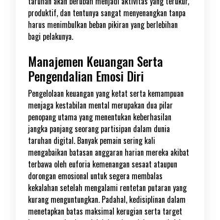
taruhan akan berubah menjadi aktivitas yang terukur,
produktif, dan tentunya sangat menyenangkan tanpa
harus menimbulkan beban pikiran yang berlebihan
bagi pelakunya.
Manajemen Keuangan Serta
Pengendalian Emosi Diri
Pengelolaan keuangan yang ketat serta kemampuan
menjaga kestabilan mental merupakan dua pilar
penopang utama yang menentukan keberhasilan
jangka panjang seorang partisipan dalam dunia
taruhan digital. Banyak pemain sering kali
mengabaikan batasan anggaran harian mereka akibat
terbawa oleh euforia kemenangan sesaat ataupun
dorongan emosional untuk segera membalas
kekalahan setelah mengalami rentetan putaran yang
kurang menguntungkan. Padahal, kedisiplinan dalam
menetapkan batas maksimal kerugian serta target