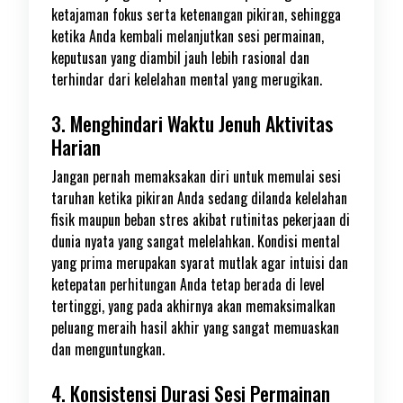
ketajaman fokus serta ketenangan pikiran, sehingga
ketika Anda kembali melanjutkan sesi permainan,
keputusan yang diambil jauh lebih rasional dan
terhindar dari kelelahan mental yang merugikan.
3. Menghindari Waktu Jenuh Aktivitas
Harian
Jangan pernah memaksakan diri untuk memulai sesi
taruhan ketika pikiran Anda sedang dilanda kelelahan
fisik maupun beban stres akibat rutinitas pekerjaan di
dunia nyata yang sangat melelahkan. Kondisi mental
yang prima merupakan syarat mutlak agar intuisi dan
ketepatan perhitungan Anda tetap berada di level
tertinggi, yang pada akhirnya akan memaksimalkan
peluang meraih hasil akhir yang sangat memuaskan
dan menguntungkan.
4. Konsistensi Durasi Sesi Permainan